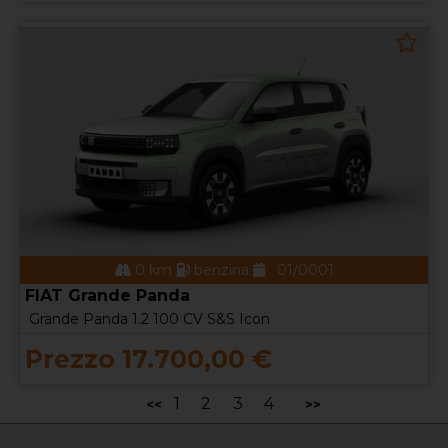
0 km
benzina
01/0001
FIAT Grande Panda
Grande Panda 1.2 100 CV S&S Icon
Prezzo 17.700,00 €
1
2
3
4
<<
>>