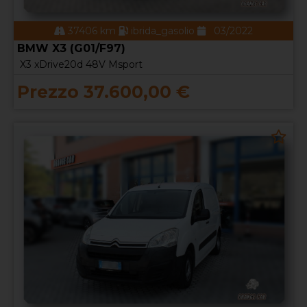
37406 km
ibrida_gasolio
03/2022
BMW X3 (G01/F97)
X3 xDrive20d 48V Msport
Prezzo 37.600,00 €