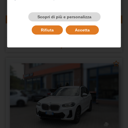
Scopri di più e personalizza
74248 km
gasolio
06/2022
BMW X1 (F48)
Rifiuta
Accetta
X1 xDrive18d xLine Plus
Prezzo 28.000,00 €