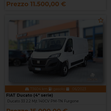
Prezzo 11.500,00 €
73604 km
gasolio
06/2023
FIAT Ducato (4ª serie)
Ducato 33 2.2 Mjt 140CV PM-TN Furgone