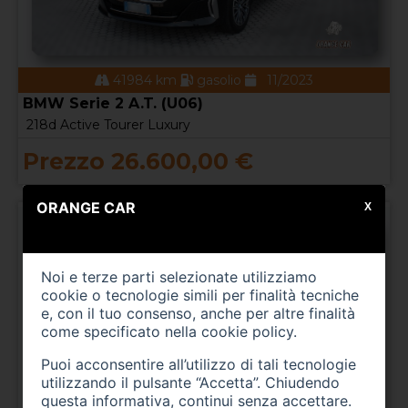
41984 km
gasolio
11/2023
BMW Serie 2 A.T. (U06)
218d Active Tourer Luxury
Prezzo 26.600,00 €
ORANGE CAR
X
Noi e terze parti selezionate utilizziamo
cookie o tecnologie simili per finalità tecniche
e, con il tuo consenso, anche per altre finalità
come specificato nella
cookie policy
.
Puoi acconsentire all’utilizzo di tali tecnologie
utilizzando il pulsante “Accetta”. Chiudendo
questa informativa, continui senza accettare.