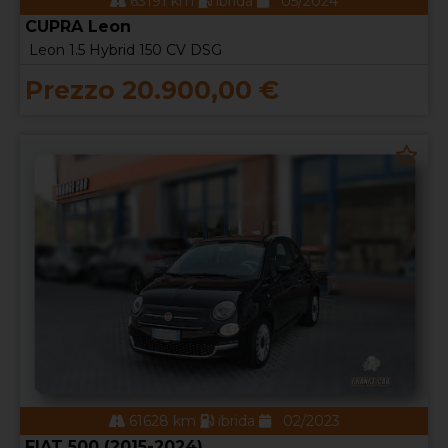
63191 km
ibrida
05/2024
CUPRA Leon
Leon 1.5 Hybrid 150 CV DSG
Prezzo 20.900,00 €
61628 km
ibrida
02/2023
FIAT 500 (2015-2024)