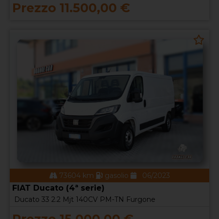
Prezzo 11.500,00 €
73604 km
gasolio
06/2023
FIAT Ducato (4ª serie)
Ducato 33 2.2 Mjt 140CV PM-TN Furgone