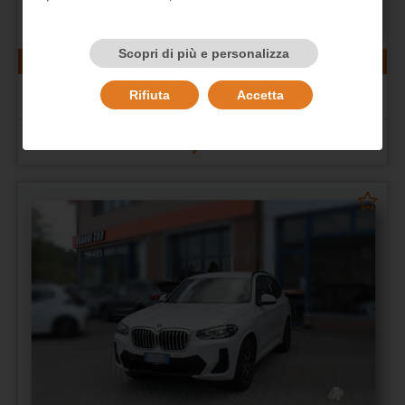
Scopri di più e personalizza
74248 km
gasolio
06/2022
BMW X1 (F48)
Rifiuta
Accetta
X1 xDrive18d xLine Plus
Prezzo 28.000,00 €