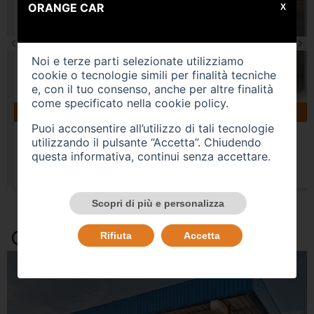
ORANGE CAR
X
Noi e terze parti selezionate utilizziamo
cookie o tecnologie simili per finalità tecniche
e, con il tuo consenso, anche per altre finalità
come specificato nella
cookie policy
.
160183 km
gasolio
04/2019
VOLKSWAGEN Tiguan 2ª serie
Puoi acconsentire all’utilizzo di tali tecnologie
utilizzando il pulsante “Accetta”. Chiudendo
USATO
questa informativa, continui senza accettare.
Prezzo 15.500,00 €
Scopri di più e personalizza
Occasioni e Notizie
Rifiuta
Accetta