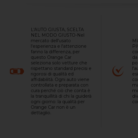
L'AUTO GIUSTA, SCELTA
NEL MODO GIUSTO-Nel
mercato dell'usato
MU
l'esperienza e l'attenzione
PI
fanno la differenza, per
co
questo Orange Car
da
seleziona solo vetture che
pos
rispettano standard precisi e
l'a
rigorosi di qualità ed
es
affidabilità. Ogni auto viene
co
controllata e preparata con
ma
cura perché ciò che conta è
mo
la tranquillità di chi la guiderà
di
ogni giorno: la qualità per
co
Orange Car non è un
dettaglio.