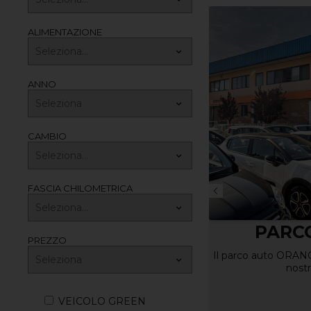
ALIMENTAZIONE
ANNO
CAMBIO
FASCIA CHILOMETRICA
PARCO AUTO
SERVIC
PREZZO
C
l parco auto ORANGE CAR è il cuore della
nostra realtà
Con ORANGE CAR hai
service p
VEICOLO GREEN