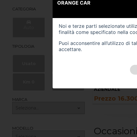
ORANGE CAR
CATEGORIA
Noi e terze parti selezionate util
Auto
Veicoli
finalità come specificato nella
coo
Commerciali
Puoi acconsentire all’utilizzo di 
TIPOLOGIA
accettare.
Usato
Nuovo
160183 km
55239 km
gasolio
10/2021
VOLKSWAGEN Tig
EUGEOT 2008 2ª serie
Km 0
Aziendale
USATO
ZIENDALE
Prezzo 15.50
Prezzo 16.300,00 €
MARCA
Occasioni
MODELLO