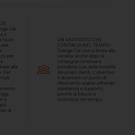
ATE
nge Car
a è
a l'auto
UN RAPPORTO CHE
vuole
CONTINUA NEL TEMPO-
i
Orange Car non si limita alla
zzo per
vendita: anche dopo la
le
consegna continua a
base alla
prendersi cura della mobilità
. Per
dei propri clienti. L'obiettivo
rmule
è diventare un punto di
riferimento stabile offrendo
ziamento
assistenza e supporto,
eggi,
perché la fiducia si
e a
costruisce nel tempo.
 più
odo di