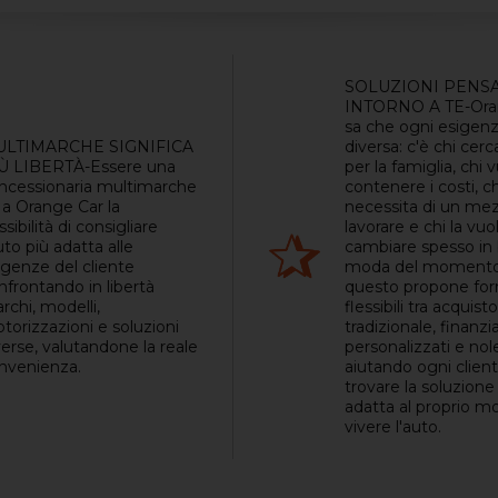
SOLUZIONI PENS
INTORNO A TE-Ora
sa che ogni esigenz
LTIMARCHE SIGNIFICA
diversa: c'è chi cerc
Ù LIBERTÀ-Essere una
per la famiglia, chi 
ncessionaria multimarche
contenere i costi, ch
 a Orange Car la
necessita di un me
sibilità di consigliare
lavorare e chi la vuo
uto più adatta alle
cambiare spesso in 
igenze del cliente
moda del momento
nfrontando in libertà
questo propone fo
rchi, modelli,
flessibili tra acquisto
torizzazioni e soluzioni
tradizionale, finan
verse, valutandone la reale
personalizzati e nol
nvenienza.
aiutando ogni client
trovare la soluzione
adatta al proprio m
vivere l'auto.