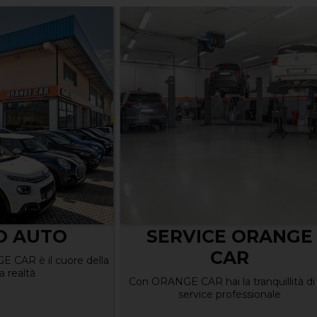
Hyundai Ioniq 6 N
arriva in Italia con 6
CV: quanto costa 
E ORANGE
cos'ha di serie
AR
Scade il 05-10-2026
 la tranquillità di un
rofessionale