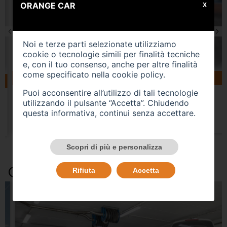
ORANGE CAR
X
Noi e terze parti selezionate utilizziamo
cookie o tecnologie simili per finalità tecniche
e, con il tuo consenso, anche per altre finalità
come specificato nella
cookie policy
.
160183 km
gasolio
04/2019
VOLKSWAGEN Tiguan 2ª serie
Puoi acconsentire all’utilizzo di tali tecnologie
utilizzando il pulsante “Accetta”. Chiudendo
USATO
questa informativa, continui senza accettare.
Prezzo 15.500,00 €
Scopri di più e personalizza
Occasioni e Notizie
Rifiuta
Accetta