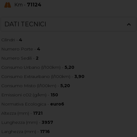
Km -
71124
DATI TECNICI
Cilindri -
4
Numero Porte -
4
Numero Sedili -
2
Consumo Urbano (l/100km) -
5,20
Consumo Extraurbano (l/100km) -
3,90
Consumo Misto (l/100km) -
5,20
Emissioni cO2 (g/km) -
150
Normativa Ecologica -
euro6
Altezza (mm) -
1721
Lunghezza (mm) -
3957
Larghezza (mm) -
1716