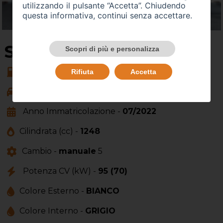
utilizzando il pulsante “Accetta”. Chiudendo
questa informativa, continui senza accettare.
SU QUEST'AUTO
Scopri di più e personalizza
Alimentazione -
gasolio
Rifiuta
Accetta
Carrozzeria -
Anno Immatricolazione -
07/2022
Cilindrata (cc) -
1248
Cambio -
manuale
5
Potenza CV (kW) -
95 (70)
Colore Esterno -
BIANCO
Colore Interno -
GRIGIO