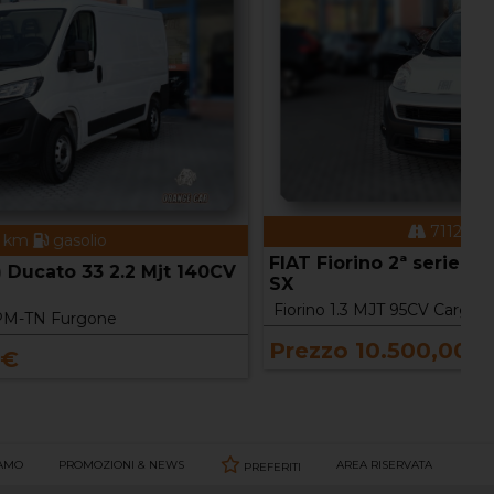
71124 km
gasolio
FIAT Fiorino 2ª serie Fiorino 1.3 MJT 95CV Cargo
F
SX
P
Fiorino 1.3 MJT 95CV Cargo SX
D
Prezzo 10.500,00 €
P
IAMO
PROMOZIONI & NEWS
AREA RISERVATA
PREFERITI