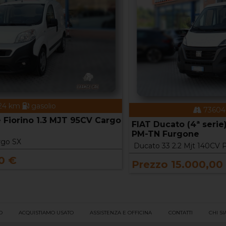
73604 km
gasolio
o
FIAT Ducato (4ª serie) Ducato 33 2.2 Mjt 140CV
PM-TN Furgone
Ducato 33 2.2 Mjt 140CV PM-TN Furgone
Prezzo 15.000,00 €
O
ACQUISTIAMO USATO
ASSISTENZA E OFFICINA
CONTATTI
CHI S