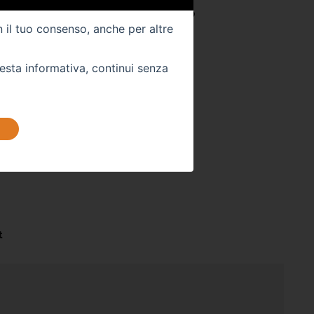
023
Colore Interno -
NERO
n il tuo consenso, anche per altre
Km -
51754
uesta informativa, continui senza
 DIRETTAMENTE
stra sede:
t