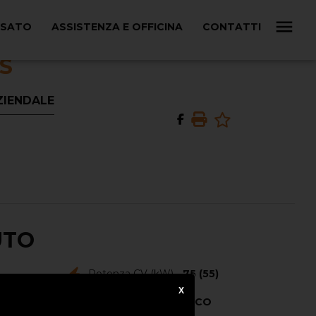
USATO
ASSISTENZA E OFFICINA
CONTATTI
ªS
AZIENDALE
UTO
Potenza CV (kW) -
75 (55)
X
Colore Esterno -
BIANCO