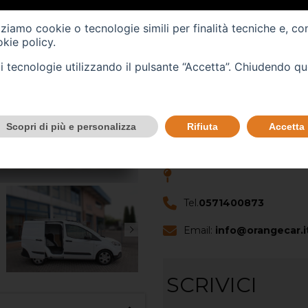
Immatricolazione -
02/2
izziamo cookie o tecnologie simili per finalità tecniche e, co
Cilindrata (cc) -
1499
kie policy
.
tali tecnologie utilizzando il pulsante “Accetta”. Chiudendo q
Cambio -
manuale
(5)
CONTATTACI
Scopri di più e personalizza
Rifiuta
Accetta
Scopri questo veicolo nella no
Tel.
0571400873
Email:
info@orangecar.i
SCRIVICI