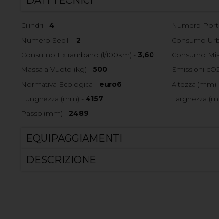
DATI TECNICI
Cilindri -
4
Numero Port
Numero Sedili -
2
Consumo Urba
Consumo Extraurbano (l/100km) -
3,60
Consumo Mist
Massa a Vuoto (kg) -
500
Emissioni cO2
Normativa Ecologica -
euro6
Altezza (mm) 
Lunghezza (mm) -
4157
Larghezza (m
Passo (mm) -
2489
EQUIPAGGIAMENTI
DESCRIZIONE