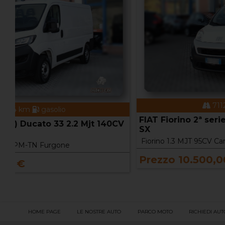
71124 km
gasolio
FIAT Fiorino 2ª serie Fiorino 1.3 MJT 95CV Carg
V
SX
Fiorino 1.3 MJT 95CV Cargo SX
Prezzo 10.500,00 €
HOME PAGE
LE NOSTRE AUTO
PARCO MOTO
RICHIEDI AUT