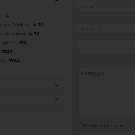
e -
4
no (l/100km) -
4,70
o (l/100km) -
4,70
 (g/km) -
130
-
1747
m) -
1764
Desidero effettuare il Te